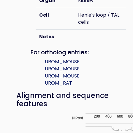
Organ
Kidney
Cell
Henle's loop / TAL
cells
Notes
For ortholog entries:
UROM_MOUSE
UROM_MOUSE
UROM_MOUSE
UROM_RAT
Alignment and sequence
features
200
400
600
80
IUPred