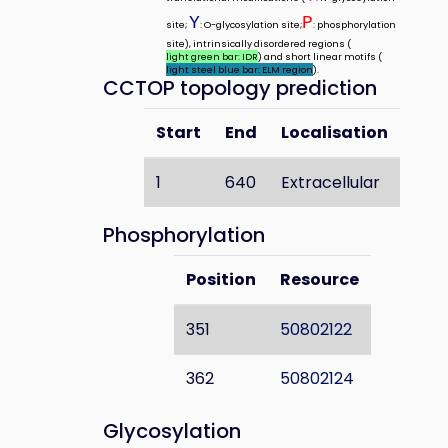
Y
P
site;
: O-glycosylation site;
: phosphorylation
site), intrinsically disordered regions (
light green bar: IDR
) and short linear motifs (
light steel blue bar: ELM region
).
CCTOP topology prediction
Start
End
Localisation
1
640
Extracellular
Phosphorylation
Position
Resource
351
50802122
362
50802124
Glycosylation