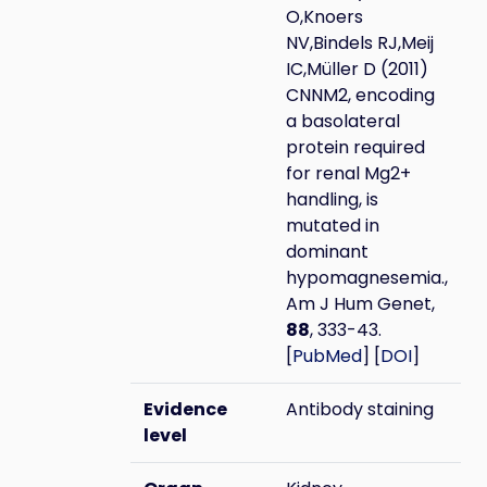
O,Knoers
NV,Bindels RJ,Meij
IC,Müller D (2011)
CNNM2, encoding
a basolateral
protein required
for renal Mg2+
handling, is
mutated in
dominant
hypomagnesemia.,
Am J Hum Genet,
88
, 333-43.
[
PubMed
] [
DOI
]
Evidence
Antibody staining
level