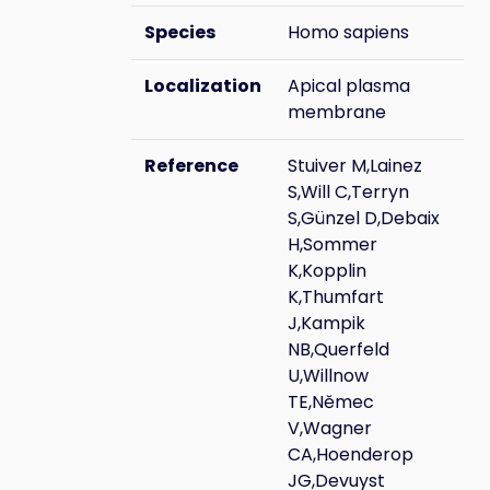
Species
Homo sapiens
Localization
Apical plasma
membrane
Reference
Stuiver M,Lainez
S,Will C,Terryn
S,Günzel D,Debaix
H,Sommer
K,Kopplin
K,Thumfart
J,Kampik
NB,Querfeld
U,Willnow
TE,Němec
V,Wagner
CA,Hoenderop
JG,Devuyst